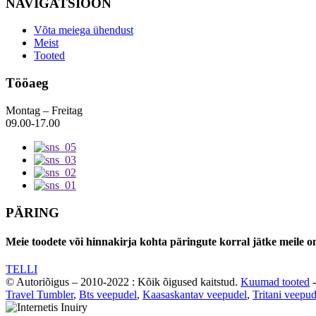
NAVIGATSIOON
Võta meiega ühendust
Meist
Tooted
Tööaeg
Montag – Freitag
09.00-17.00
PÄRING
Meie toodete või hinnakirja kohta päringute korral jätke meile o
TELLI
© Autoriõigus – 2010-2022 : Kõik õigused kaitstud.
Kuumad tooted
Travel Tumbler
,
Bts veepudel
,
Kaasaskantav veepudel
,
Tritani veepud