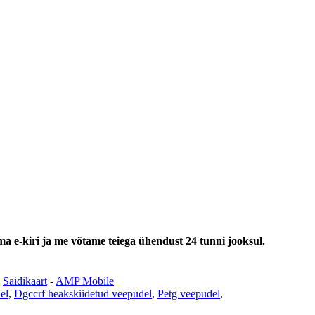
ma e-kiri ja me võtame teiega ühendust 24 tunni jooksul.
-
Saidikaart
-
AMP Mobile
el
,
Dgccrf heakskiidetud veepudel
,
Petg veepudel
,