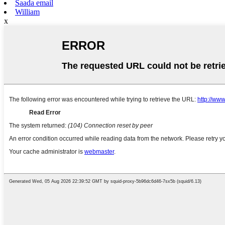
Saada email
William
x