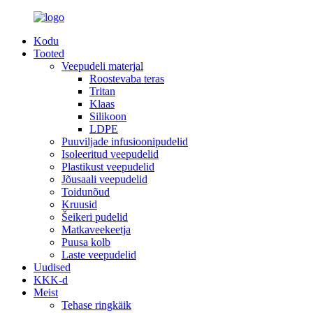
Kodu
Tooted
Veepudeli materjal
Roostevaba teras
Tritan
Klaas
Silikoon
LDPE
Puuviljade infusioonipudelid
Isoleeritud veepudelid
Plastikust veepudelid
Jõusaali veepudelid
Toidunõud
Kruusid
Šeikeri pudelid
Matkaveekeetja
Puusa kolb
Laste veepudelid
Uudised
KKK-d
Meist
Tehase ringkäik