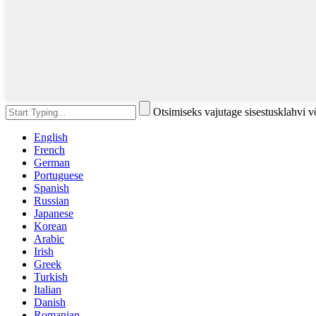
Otsimiseks vajutage sisestusklahvi 
English
French
German
Portuguese
Spanish
Russian
Japanese
Korean
Arabic
Irish
Greek
Turkish
Italian
Danish
Romanian