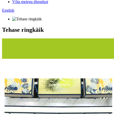
Võta meiega ühendust
English
Tehase ringkäik