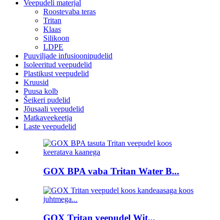
Veepudeli materjal
Roostevaba teras
Tritan
Klaas
Silikoon
LDPE
Puuviljade infusioonipudelid
Isoleeritud veepudelid
Plastikust veepudelid
Kruusid
Puusa kolb
Šeikeri pudelid
Jõusaali veepudelid
Matkaveekeetja
Laste veepudelid
GOX BPA vaba Tritan Water B...
GOX Tritan veepudel Wit...