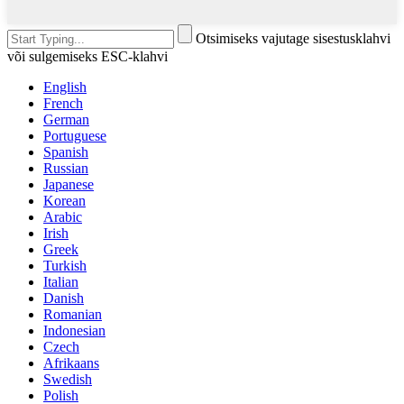
Otsimiseks vajutage sisestusklahvi
või sulgemiseks ESC-klahvi
English
French
German
Portuguese
Spanish
Russian
Japanese
Korean
Arabic
Irish
Greek
Turkish
Italian
Danish
Romanian
Indonesian
Czech
Afrikaans
Swedish
Polish