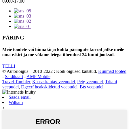
09.00-17.00
PÄRING
Meie toodete või hinnakirja kohta päringute korral jätke meile
oma e-kiri ja me võtame teiega ühendust 24 tunni jooksul.
TELLI
© Autoriõigus – 2010-2022 : Kõik õigused kaitstud.
Kuumad tooted
-
Saidikaart
-
AMP Mobile
Travel Tumbler
,
Kaasaskantav veepudel
,
Petg veepudel
,
Tritani
veepudel
,
Dgccrf heakskiidetud veepudel
,
Bts veepudel
,
Saada email
William
x