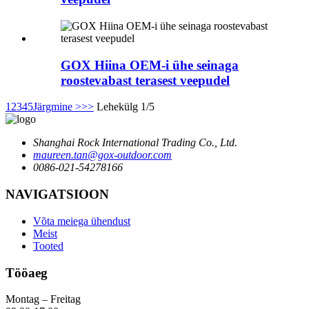
GOX Hiina OEM-i ühe seinaga
roostevabast terasest veepudel
1
2
3
4
5
Järgmine >
>>
Lehekülg 1/5
Shanghai Rock International Trading Co., Ltd.
maureen.tan@gox-outdoor.com
0086-021-54278166
NAVIGATSIOON
Võta meiega ühendust
Meist
Tooted
Tööaeg
Montag – Freitag