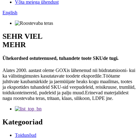
Võta meiega ühendust
English
SEHR VIEL
MEHR
Ühekordsed ostuteenused, tuhandete toote SKUde tugi.
Alates 2000. aastast oleme GOXis lähenenud nii hüdratatsiooni- kui
ka välistingimustes kasutatavate toodete ekspordile.Töötame
juhtivate kaubamärkide ja jaemüüjate heaks kogu maailmas, tootes
ja eksportides tuhandeid SKU-sid veepudeleid, reisikruuse, trumliid,
toidukonteinereid, pudeleid ja palju muud.Erinevad materjalidest
nagu roostevaba teras, tritaan, klaas, silikoon, LDPE jne.
Kategooriad
Toidunõud