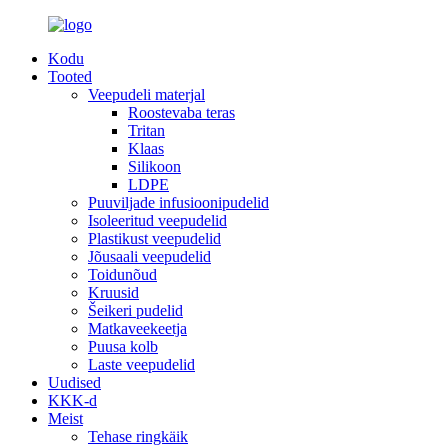
Kodu
Tooted
Veepudeli materjal
Roostevaba teras
Tritan
Klaas
Silikoon
LDPE
Puuviljade infusioonipudelid
Isoleeritud veepudelid
Plastikust veepudelid
Jõusaali veepudelid
Toidunõud
Kruusid
Šeikeri pudelid
Matkaveekeetja
Puusa kolb
Laste veepudelid
Uudised
KKK-d
Meist
Tehase ringkäik